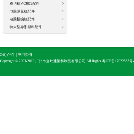
模切机MC901配件
电脑绣花机配件
电脑横编机配件
特大型异形塑料配件
公司介绍
|
应用实例
Copyright © 2003-2013 广州市金炜通塑料制品有限公司 All Rights
粤ICP备17022555号-
广州市金通塑料制品有限公司是一个以生产经营工程塑料、工程塑料模具设计、推广
保节能新材料为主的生产经营实体